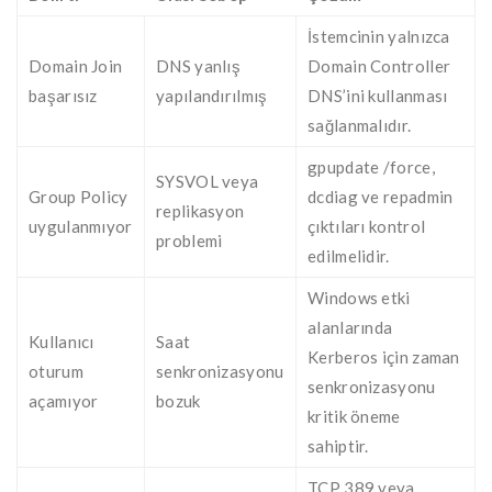
İstemcinin yalnızca
Domain Join
DNS yanlış
Domain Controller
başarısız
yapılandırılmış
DNS’ini kullanması
sağlanmalıdır.
gpupdate /force,
SYSVOL veya
Group Policy
dcdiag ve repadmin
replikasyon
uygulanmıyor
çıktıları kontrol
problemi
edilmelidir.
Windows etki
alanlarında
Kullanıcı
Saat
Kerberos için zaman
oturum
senkronizasyonu
senkronizasyonu
açamıyor
bozuk
kritik öneme
sahiptir.
TCP 389 veya