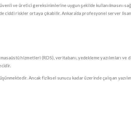
güvenli ve üretici gereksinimlerine uygun şekilde kullanılmasını sa
 ciddi riskler ortaya çıkabilir. Ankara’da profesyonel server lis
 masaüstü hizmetleri (RDS), veritabanı, yedekleme yazılımları ve di
cidir.
şünmektedir. Ancak fiziksel sunucu kadar üzerinde çalışan yazılıml