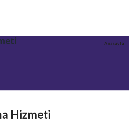
meti
Anasayfa
ma Hizmeti