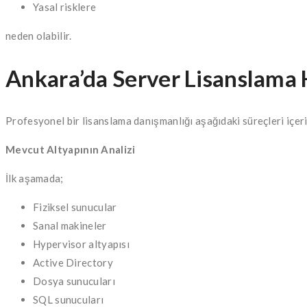
Yasal risklere
neden olabilir.
Ankara’da Server Lisanslama 
Profesyonel bir lisanslama danışmanlığı aşağıdaki süreçleri içeri
Mevcut Altyapının Analizi
İlk aşamada;
Fiziksel sunucular
Sanal makineler
Hypervisor altyapısı
Active Directory
Dosya sunucuları
SQL sunucuları