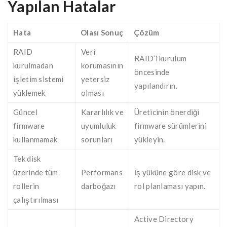
Yapılan Hatalar
Hata
Olası Sonuç
Çözüm
RAID
Veri
RAID’i kurulum
kurulmadan
korumasının
öncesinde
işletim sistemi
yetersiz
yapılandırın.
yüklemek
olması
Güncel
Kararlılık ve
Üreticinin önerdiği
firmware
uyumluluk
firmware sürümlerini
kullanmamak
sorunları
yükleyin.
Tek disk
üzerinde tüm
Performans
İş yüküne göre disk ve
rollerin
darboğazı
rol planlaması yapın.
çalıştırılması
Active Directory