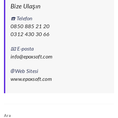
Bize Ulaşın
☎️
Telefon
0850 885 21 20
0312 430 30 66
📧
E-posta
info@epoxsoft.com
🌐
Web Sitesi
www.epoxsoft.com
Ara