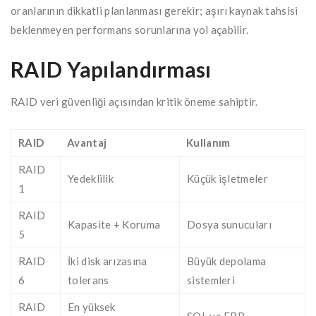
oranlarının dikkatli planlanması gerekir; aşırı kaynak tahsisi
beklenmeyen performans sorunlarına yol açabilir.
RAID Yapılandırması
RAID veri güvenliği açısından kritik öneme sahiptir.
RAID
Avantaj
Kullanım
RAID
Yedeklilik
Küçük işletmeler
1
RAID
Kapasite + Koruma
Dosya sunucuları
5
RAID
İki disk arızasına
Büyük depolama
6
tolerans
sistemleri
RAID
En yüksek