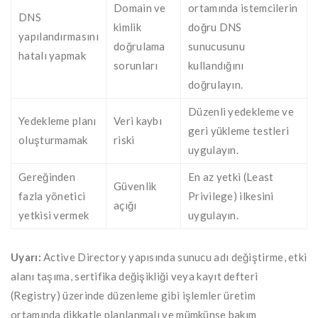
Domain ve
ortamında istemcilerin
DNS
kimlik
doğru DNS
yapılandırmasını
doğrulama
sunucusunu
hatalı yapmak
sorunları
kullandığını
doğrulayın.
Düzenli yedekleme ve
Yedekleme planı
Veri kaybı
geri yükleme testleri
oluşturmamak
riski
uygulayın.
Gereğinden
En az yetki (Least
Güvenlik
fazla yönetici
Privilege) ilkesini
açığı
yetkisi vermek
uygulayın.
Uyarı:
Active Directory yapısında sunucu adı değiştirme, etki
alanı taşıma, sertifika değişikliği veya kayıt defteri
(Registry) üzerinde düzenleme gibi işlemler üretim
ortamında dikkatle planlanmalı ve mümkünse bakım