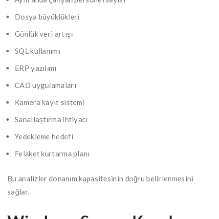
Dosya büyüklükleri
Günlük veri artışı
SQL kullanımı
ERP yazılımı
CAD uygulamaları
Kamera kayıt sistemi
Sanallaştırma ihtiyacı
Yedekleme hedefi
Felaket kurtarma planı
Bu analizler donanım kapasitesinin doğru belirlenmesini
sağlar.